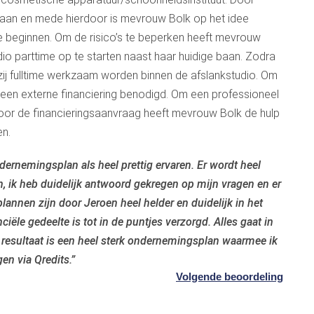
gegaan en mede hierdoor is mevrouw Bolk op het idee
 beginnen. Om de risico’s te beperken heeft mevrouw
o parttime op te starten naast haar huidige baan. Zodra
zij fulltime werkzaam worden binnen de afslankstudio. Om
r een externe financiering benodigd. Om een professioneel
oor de financieringsaanvraag heeft mevrouw Bolk de hulp
n.
rnemingsplan als heel prettig ervaren. Er wordt heel
n, ik heb duidelijk antwoord gekregen op mijn vragen en er
nnen zijn door Jeroen heel helder en duidelijk in het
ële gedeelte is tot in de puntjes verzorgd. Alles gaat in
 resultaat is een heel sterk ondernemingsplan waarmee ik
en via Qredits.”
Volgende beoordeling