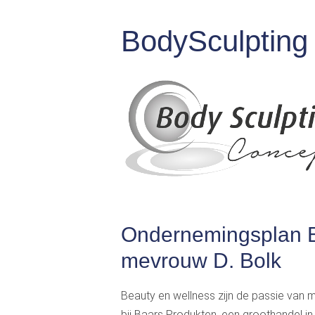
BodySculpting
Ondernemingsplan B
mevrouw D. Bolk
Beauty en wellness zijn de passie van m
bij Baars Produkten, een groothandel i