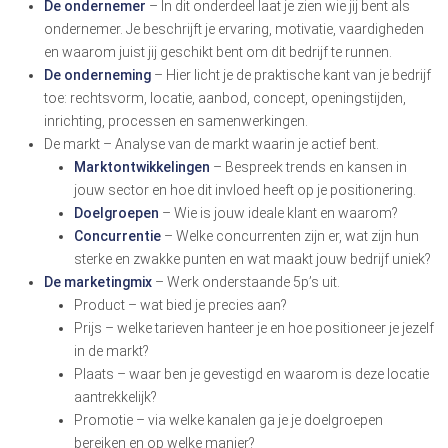
De ondernemer
– In dit onderdeel laat je zien wie jij bent als
ondernemer. Je beschrijft je ervaring, motivatie, vaardigheden
en waarom juist jij geschikt bent om dit bedrijf te runnen.
De onderneming
– Hier licht je de praktische kant van je bedrijf
toe: rechtsvorm, locatie, aanbod, concept, openingstijden,
inrichting, processen en samenwerkingen.
De markt – Analyse van de markt waarin je actief bent.
Marktontwikkelingen
– Bespreek trends en kansen in
jouw sector en hoe dit invloed heeft op je positionering.
Doelgroepen
– Wie is jouw ideale klant en waarom?
Concurrentie
– Welke concurrenten zijn er, wat zijn hun
sterke en zwakke punten en wat maakt jouw bedrijf uniek?
De marketingmix
– Werk onderstaande 5p’s uit.
Product – wat bied je precies aan?
Prijs – welke tarieven hanteer je en hoe positioneer je jezelf
in de markt?
Plaats – waar ben je gevestigd en waarom is deze locatie
aantrekkelijk?
Promotie – via welke kanalen ga je je doelgroepen
bereiken en op welke manier?