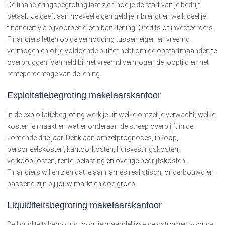
De financieringsbegroting laat zien hoe je de start van je bedrijf
betaalt. Je geeft aan hoeveel eigen geld je inbrengt en welk deel je
financiert via bijvoorbeeld een banklening, Qredits of investeerders.
Financiers letten op de verhouding tussen eigen en vreemd
vermogen en of je voldoende buffer hebt om de opstartmaanden te
overbruggen. Vermeld bij het vreemd vermogen de looptijd en het
rentepercentage van de lening.
Exploitatiebegroting makelaarskantoor
In de exploitatiebegroting werk je uit welke omzet je verwacht, welke
kosten je maakt en wat er onderaan de streep overblijft in de
komende drie jaar. Denk aan omzetprognoses, inkoop,
personeelskosten, kantoorkosten, huisvestingskosten,
verkoopkosten, rente, belasting en overige bedrijfskosten.
Financiers willen zien dat je aannames realistisch, onderbouwd en
passend zijn bij jouw markt en doelgroep.
Liquiditeitsbegroting makelaarskantoor
De liquiditeitsbegroting toont je maandelijkse geldstromen voor de