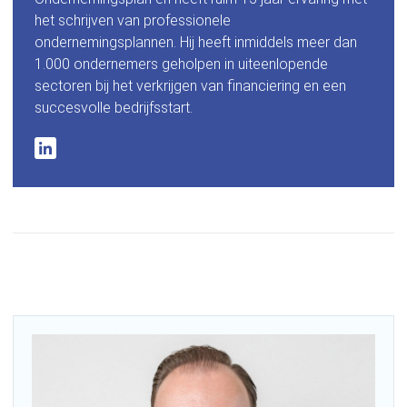
het schrijven van professionele
ondernemingsplannen. Hij heeft inmiddels meer dan
1.000 ondernemers geholpen in uiteenlopende
sectoren bij het verkrijgen van financiering en een
succesvolle bedrijfsstart.