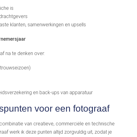
iche is
drachtgevers
vaste klanten, samenwerkingen en upsells
ernemersjaar
af na te denken over:
 trouwseizoen)
heidsverzekering en back-ups van apparatuur
spunten voor een fotograaf
n combinatie van creatieve, commerciële en technische
af werk ik deze punten altijd zorgvuldig uit, zodat je