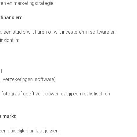
ven en marketingstrategie.
financiers
een studio wilt huren of wilt investeren in software en
nzicht in:
t
e, verzekeringen, software)
tograaf geeft vertrouwen dat jij een realistisch en
e markt
n duidelijk plan laat je zien: