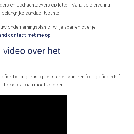
rders en opdrachtgevers op letten. Vanuit die ervaring
e belangrijke aandachtspunten.
jouw ondernemingsplan of wil je sparren over je
vend contact met me op.
: video over het
ifiek belangrijk is bij het starten van een fotografiebedrijf
n fotograaf aan moet voldoen.