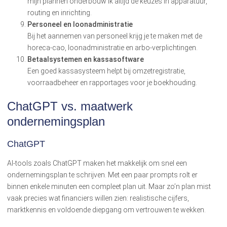
mijn plannen onderbouw ik altijd de keuzes in apparatuur,
routing en inrichting.
Personeel en loonadministratie
Bij het aannemen van personeel krijg je te maken met de
horeca-cao, loonadministratie en arbo-verplichtingen.
Betaalsystemen en kassasoftware
Een goed kassasysteem helpt bij omzetregistratie,
voorraadbeheer en rapportages voor je boekhouding.
ChatGPT vs. maatwerk
ondernemingsplan
ChatGPT
AI-tools zoals ChatGPT maken het makkelijk om snel een
ondernemingsplan te schrijven. Met een paar prompts rolt er
binnen enkele minuten een compleet plan uit. Maar zo’n plan mist
vaak precies wat financiers willen zien: realistische cijfers,
marktkennis en voldoende diepgang om vertrouwen te wekken.