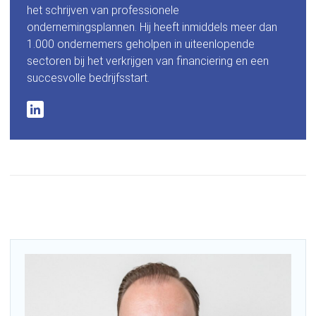
het schrijven van professionele
ondernemingsplannen. Hij heeft inmiddels meer dan
1.000 ondernemers geholpen in uiteenlopende
sectoren bij het verkrijgen van financiering en een
succesvolle bedrijfsstart.