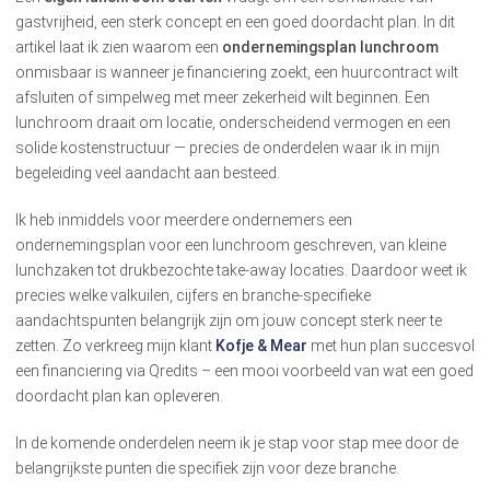
gastvrijheid, een sterk concept en een goed doordacht plan. In dit
artikel laat ik zien waarom een
ondernemingsplan lunchroom
onmisbaar is wanneer je financiering zoekt, een huurcontract wilt
afsluiten of simpelweg met meer zekerheid wilt beginnen. Een
lunchroom draait om locatie, onderscheidend vermogen en een
solide kostenstructuur — precies de onderdelen waar ik in mijn
begeleiding veel aandacht aan besteed.
Ik heb inmiddels voor meerdere ondernemers een
ondernemingsplan voor een lunchroom geschreven, van kleine
lunchzaken tot drukbezochte take-away locaties. Daardoor weet ik
precies welke valkuilen, cijfers en branche-specifieke
aandachtspunten belangrijk zijn om jouw concept sterk neer te
zetten. Zo verkreeg mijn klant
Kofje & Mear
met hun plan succesvol
een financiering via Qredits – een mooi voorbeeld van wat een goed
doordacht plan kan opleveren.
In de komende onderdelen neem ik je stap voor stap mee door de
belangrijkste punten die specifiek zijn voor deze branche.