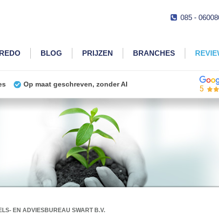
085 - 06008
CREDO
BLOG
PRIJZEN
BRANCHES
REVI
es
Op maat geschreven, zonder AI
5
LS- EN ADVIESBUREAU SWART B.V.