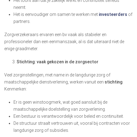
Het toont aan dat je zakelijk werkt en continuïteit serieus
neemt.
Het is eenvoudiger om samen te werken met
investeerders
of
partners.
Zorgverzekeraars ervaren een bv vaak als stabieler en
professioneler dan een eenmanszaak, al is dat uiteraard niet de
enige graadmeter.
Stichting: vaak gekozen in de zorgsector
Veel zorginstellingen, met name in de langdurige zorg of
maatschappelijke dienstverlening, werken vanuit een
stichting
.
Kenmerken:
Er is geen winstoogmerk, wat goed aansluit bij de
maatschappelijke doelstelling van zorgverlening.
Een bestuur is verantwoordelijk voor beleid en continuïteit.
De structuur straalt vertrouwen uit, vooral bij contracten voor
langdurige zorg of subsidies.