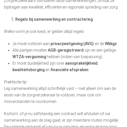
Zorgverzekeraars stimuleren deze samenwerkingen, omdat ze
bijdragen aan kwaliteit, efficiëntie en regionale spreiding van zorg.
Regels bij samenwerking en contractering
Welke vorm je ook kiest, er gelden altijd regels:
Je moet voldoen aan
privacywetgeving (AVG)
en de
Wkkgz
.
Alle partijen moeten
AGB-geregistreerd
zijn en een geldige
WTZA-vergunning
hebben (indien van toepassing).
Er moet duidelijkheid zijn over
aansprakelijkheid
,
kwaliteitsborging
en
financiële afspraken
.
Praktische tip:
Leg samenwerking altijd schriftelijk vast — niet alleen om aan de
eisen van de zorgverzekeraar te voldoen, maar ook om
misverstanden te voorkomen.
Kortom: of je nu zelfstandig een contract wilt afsluiten of via
samenwerking aan de slag gaat, er zijn meerdere routes mogelijk.
De juiste keuze hangt af van jouw omvang, ervaring en type zorg.