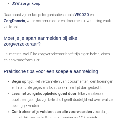
DSW Zorginkoop
Daarnaast zijn er koepelorganisaties zoals
VECOZO
en
ZorgDomein
, waar communicatie en documentuitwisseling vaak
via loopt.
Moet je je apart aanmelden bij elke
zorgverzekeraar?
Ja, meestal wel. Elke zorgverzekeraar heeft zijn eigen beleid, eisen
en aanvraagformulier.
Praktische tips voor een soepele aanmelding
Begin op tijd.
Het verzamelen van documenten, certificeringen
en financiële gegevens kost vaak meer tijd dan gedacht.
Lees het zorginkoopbeleid goed door.
Elke verzekeraar
publiceert jaarlijks zijn beleid; dit geeft duidelijkheid over wat ze
belangrijk vinden.
Controleer of je voldoet aan alle voorwaarden
voordat je
indient, bijvoorbeeld Wtza-vergunning en AGB-registratie.