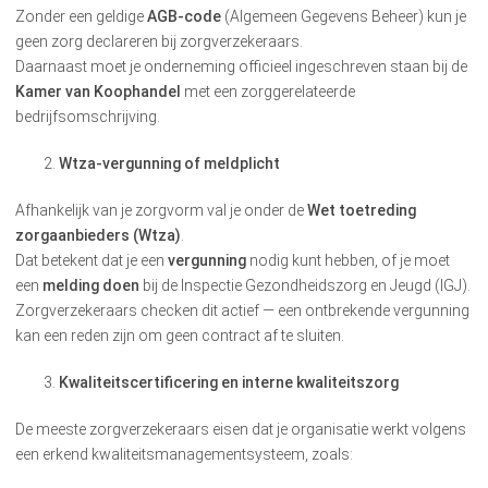
Zonder een geldige
AGB-code
(Algemeen Gegevens Beheer) kun je
geen zorg declareren bij zorgverzekeraars.
Daarnaast moet je onderneming officieel ingeschreven staan bij de
Kamer van Koophandel
met een zorggerelateerde
bedrijfsomschrijving.
Wtza-vergunning of meldplicht
Afhankelijk van je zorgvorm val je onder de
Wet toetreding
zorgaanbieders (Wtza)
.
Dat betekent dat je een
vergunning
nodig kunt hebben, of je moet
een
melding doen
bij de Inspectie Gezondheidszorg en Jeugd (IGJ).
Zorgverzekeraars checken dit actief — een ontbrekende vergunning
kan een reden zijn om geen contract af te sluiten.
Kwaliteitscertificering en interne kwaliteitszorg
De meeste zorgverzekeraars eisen dat je organisatie werkt volgens
een erkend kwaliteitsmanagementsysteem, zoals: