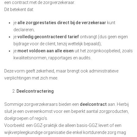
een contract met de zorgverzekeraar.
Dit betekent dat:
je
alle zorgprestaties direct bij de verzekeraar
kunt
declareren;
je
volledig gecontracteerd tarief
ontvangt (dus geen eigen
bijdrage voor de cliënt, tenzij wettelijk bepaald);
je
moet voldoen aan alle eisen
uit het zorginkoopbeleid, zoals
kwaliteitsnormen, rapportages en audits.
Deze vorm geeft zekerheid, maar brengt ook administratieve
verplichtingen met zich mee.
Deelcontractering
Sommige zorgverzekeraars bieden een
deelcontract
aan. Hierbij
sluit je een overeenkomst voor een beperkt aantal zorgproducten,
doelgroepen of regio’s.
Voorbeeld: een GGZ-praktijk die alleen basis-GGZ levert of een
wijkverpleegkundige organisatie die enkel kortdurende zorg mag