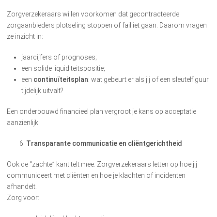
Zorgverzekeraars willen voorkomen dat gecontracteerde
zorgaanbieders plotseling stoppen of failliet gaan. Daarom vragen
ze inzicht in:
jaarcijfers of prognoses;
een solide liquiditeitspositie;
een
continuïteitsplan
: wat gebeurt er als jij of een sleutelfiguur
tijdelijk uitvalt?
Een onderbouwd financieel plan vergroot je kans op acceptatie
aanzienlijk.
Transparante communicatie en cliëntgerichtheid
Ook de “zachte” kant telt mee. Zorgverzekeraars letten op hoe jij
communiceert met cliënten en hoe je klachten of incidenten
afhandelt.
Zorg voor: