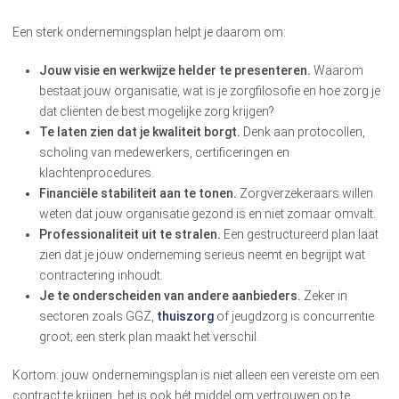
Een sterk ondernemingsplan helpt je daarom om:
Jouw visie en werkwijze helder te presenteren.
Waarom
bestaat jouw organisatie, wat is je zorgfilosofie en hoe zorg je
dat cliënten de best mogelijke zorg krijgen?
Te laten zien dat je kwaliteit borgt.
Denk aan protocollen,
scholing van medewerkers, certificeringen en
klachtenprocedures.
Financiële stabiliteit aan te tonen.
Zorgverzekeraars willen
weten dat jouw organisatie gezond is en niet zomaar omvalt.
Professionaliteit uit te stralen.
Een gestructureerd plan laat
zien dat je jouw onderneming serieus neemt en begrijpt wat
contractering inhoudt.
Je te onderscheiden van andere aanbieders.
Zeker in
sectoren zoals GGZ,
thuiszorg
of jeugdzorg is concurrentie
groot; een sterk plan maakt het verschil.
Kortom: jouw ondernemingsplan is niet alleen een vereiste om een
contract te krijgen, het is ook hét middel om vertrouwen op te