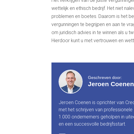
Het verkrijgen van de juiste vergunning
wettelijk en ethisch bedrijf. Het niet na
problemen en boetes. Daarom is het be
vergunningen te begrijpen en aan te vrag
om juridisch advies in te winnen als u tw
Hierdoor kunt u met vertrouwen en wett
Geschreven door:
Jeroen Coenen
Jeroen Coenen is oprichter van Cre
met het schrijven van professionele
1.000 ondernemers geholpen in uitee
en een succesvolle bedrijfsstart.