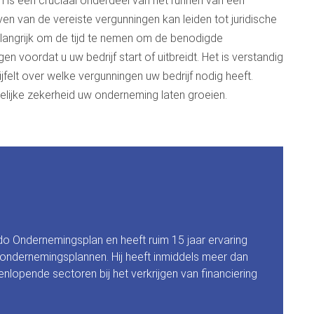
en is een cruciaal onderdeel van het runnen van een
leven van de vereiste vergunningen kan leiden tot juridische
langrijk om de tijd te nemen om de benodigde
en voordat u uw bedrijf start of uitbreidt. Het is verstandig
ijfelt over welke vergunningen uw bedrijf nodig heeft.
elijke zekerheid uw onderneming laten groeien.
do Ondernemingsplan en heeft ruim 15 jaar ervaring
 ondernemingsplannen. Hij heeft inmiddels meer dan
nlopende sectoren bij het verkrijgen van financiering