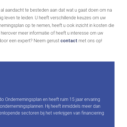
 al aandacht te besteden aan dat wat u gaat doen om na
g leven te leiden. U heeft verschillende keuzes om uw
nemingsplan op te nemen, heeft u ook inzicht in kosten die
 hierover meer informatie of heeft u interesse om uw
oor een expert? Neem gerust
contact
met ons op!
do Ondernemingsplan en heeft ruim 15 jaar ervaring
 ondernemingsplannen. Hij heeft inmiddels meer dan
nlopende sectoren bij het verkrijgen van financiering