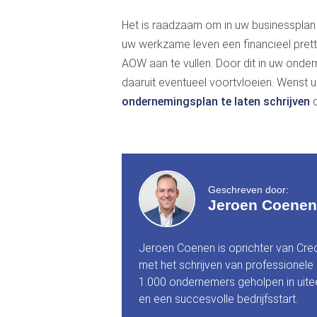
Het is raadzaam om in uw businessplan
uw werkzame leven een financieel pretti
AOW aan te vullen. Door dit in uw onder
daaruit eventueel voortvloeien. Wenst u
ondernemingsplan te laten schrijven
d
Geschreven door:
Jeroen Coenen
Jeroen Coenen is oprichter van Cre
met het schrijven van professionele
1.000 ondernemers geholpen in uitee
en een succesvolle bedrijfsstart.