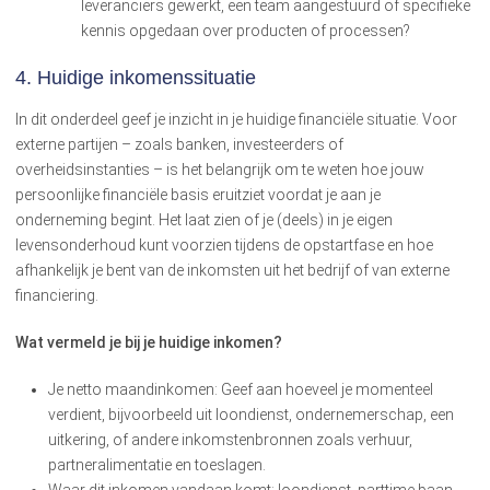
leveranciers gewerkt, een team aangestuurd of specifieke
kennis opgedaan over producten of processen?
4. Huidige inkomenssituatie
In dit onderdeel geef je inzicht in je huidige financiële situatie. Voor
externe partijen – zoals banken, investeerders of
overheidsinstanties – is het belangrijk om te weten hoe jouw
persoonlijke financiële basis eruitziet voordat je aan je
onderneming begint. Het laat zien of je (deels) in je eigen
levensonderhoud kunt voorzien tijdens de opstartfase en hoe
afhankelijk je bent van de inkomsten uit het bedrijf of van externe
financiering.
Wat vermeld je bij je huidige inkomen?
Je netto maandinkomen: Geef aan hoeveel je momenteel
verdient, bijvoorbeeld uit loondienst, ondernemerschap, een
uitkering, of andere inkomstenbronnen zoals verhuur,
partneralimentatie en toeslagen.
Waar dit inkomen vandaan komt: loondienst, parttime baan,