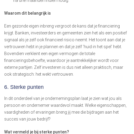
na drie maanden indien nodig.
Waarom dit belangrijk is
Een gezonde eigen inbreng vergroot de kans dat je financiering
krijgt. Banken, investeerders en gemeenten zien het als een positief
signaal als je zelf ook financieel risico neemt. Het toont aan dat je
vertrouwen hebt in je plannen en dat je zelf ‘huid in het spel’ hebt.
Bovendien verkleint een eigen vermogen de totale
financieringsbehoefte, waardoor je aantrekkelijker wordt voor
externe partijen. Zelf investeren is dus niet alleen praktisch, maar
ook strategisch: het wekt vertrouwen.
6. Sterke punten
In dit onderdeel van je ondernemingsplan laat je zien wat jou als
persoon en ondernemer waardevol maakt. Welke eigenschappen,
vaardigheden of ervaringen breng jij mee die bijdragen aan het
succes van jouw bedrijf?
Wat vermeld je bij sterke punten?