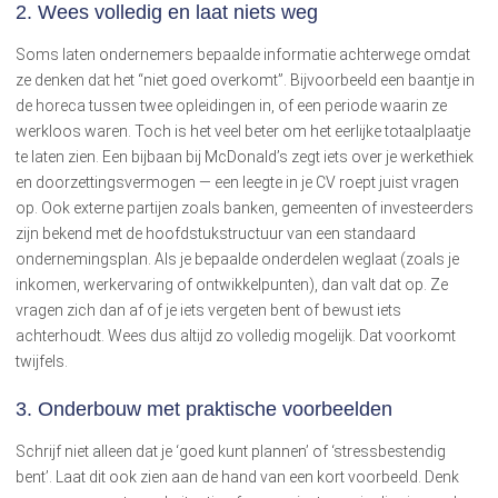
2.
Wees volledig en laat niets weg
Soms laten ondernemers bepaalde informatie achterwege omdat
ze denken dat het “niet goed overkomt”. Bijvoorbeeld een baantje in
de horeca tussen twee opleidingen in, of een periode waarin ze
werkloos waren. Toch is het veel beter om het eerlijke totaalplaatje
te laten zien. Een bijbaan bij McDonald’s zegt iets over je werkethiek
en doorzettingsvermogen — een leegte in je CV roept juist vragen
op. Ook externe partijen zoals banken, gemeenten of investeerders
zijn bekend met de hoofdstukstructuur van een standaard
ondernemingsplan. Als je bepaalde onderdelen weglaat (zoals je
inkomen, werkervaring of ontwikkelpunten), dan valt dat op. Ze
vragen zich dan af of je iets vergeten bent of bewust iets
achterhoudt. Wees dus altijd zo volledig mogelijk. Dat voorkomt
twijfels.
3.
Onderbouw met praktische voorbeelden
Schrijf niet alleen dat je ‘goed kunt plannen’ of ‘stressbestendig
bent’. Laat dit ook zien aan de hand van een kort voorbeeld. Denk