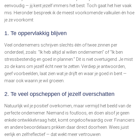
eenvoudig — jij kent jezelf immers het best. Toch gaat het hier vaak
mis. Hieronder bespreek ik de meest voorkomende valkuilen én hoe
je ze voorkomt:
1. Te oppervlakkig blijven
Veel ondernemers schrijven slechts één of twee zinnen per
onderdeel, zoals: “Ik heb altijd al willen ondernemen” of “Ik ben
stressbestendig en goed in plannen.” Dit is niet overtuigend. Je mist
zo de kans om jezelf écht neer te zetten. Verdiep je antwoorden,
geef voorbeelden, laat zien wat je drijft en waar je goed in bent —
maar ook waarin je wil groeien.
2. Te veel opscheppen of jezelf overschatten
Natuurlijk wil je positief overkomen, maar vermijd het beeld van de
perfecte ondernemer. Niemand is foutloos, en doen alsof je geen
enkele ontwikkelvraag hebt, komt ongeloofwaardig over. Financiers
en andere beoordelaars prikken daar direct doorheen. Wees juist
eerlijk en zelfreflectief — dat wekt meer vertrouwen.