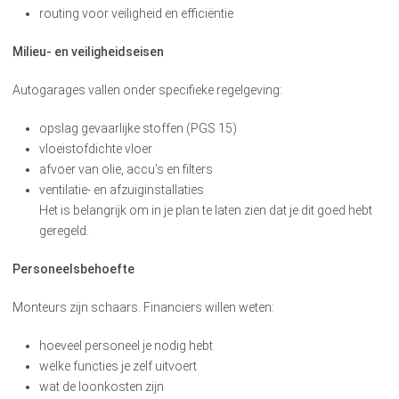
routing voor veiligheid en efficiëntie
Milieu- en veiligheidseisen
Autogarages vallen onder specifieke regelgeving:
opslag gevaarlijke stoffen (PGS 15)
vloeistofdichte vloer
afvoer van olie, accu’s en filters
ventilatie- en afzuiginstallaties
Het is belangrijk om in je plan te laten zien dat je dit goed hebt
geregeld.
Personeelsbehoefte
Monteurs zijn schaars. Financiers willen weten:
hoeveel personeel je nodig hebt
welke functies je zelf uitvoert
wat de loonkosten zijn