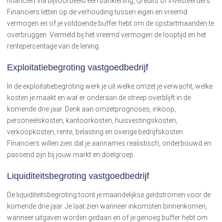
financiert via bijvoorbeeld een banklening, Qredits of investeerders.
Financiers letten op de verhouding tussen eigen en vreemd
vermogen en of je voldoende buffer hebt om de opstartmaanden te
overbruggen. Vermeld bij het vreemd vermogen de looptijd en het
rentepercentage van de lening.
Exploitatiebegroting vastgoedbedrijf
In de exploitatiebegroting werk je uit welke omzet je verwacht, welke
kosten je maakt en wat er onderaan de streep overblijft in de
komende drie jaar. Denk aan omzetprognoses, inkoop,
personeelskosten, kantoorkosten, huisvestingskosten,
verkoopkosten, rente, belasting en overige bedrijfskosten.
Financiers willen zien dat je aannames realistisch, onderbouwd en
passend zijn bij jouw markt en doelgroep.
Liquiditeitsbegroting vastgoedbedrijf
De liquiditeitsbegroting toont je maandelijkse geldstromen voor de
komende drie jaar. Je laat zien wanneer inkomsten binnenkomen,
wanneer uitgaven worden gedaan en of je genoeg buffer hebt om