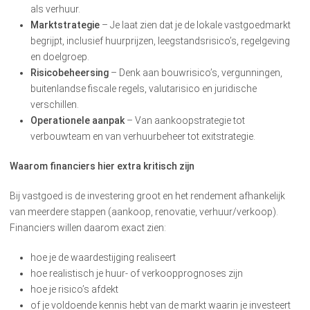
als verhuur.
Marktstrategie
– Je laat zien dat je de lokale vastgoedmarkt
begrijpt, inclusief huurprijzen, leegstandsrisico’s, regelgeving
en doelgroep.
Risicobeheersing
– Denk aan bouwrisico’s, vergunningen,
buitenlandse fiscale regels, valutarisico en juridische
verschillen.
Operationele aanpak
– Van aankoopstrategie tot
verbouwteam en van verhuurbeheer tot exitstrategie.
Waarom financiers hier extra kritisch zijn
Bij vastgoed is de investering groot en het rendement afhankelijk
van meerdere stappen (aankoop, renovatie, verhuur/verkoop).
Financiers willen daarom exact zien:
hoe je de waardestijging realiseert
hoe realistisch je huur- of verkoopprognoses zijn
hoe je risico’s afdekt
of je voldoende kennis hebt van de markt waarin je investeert