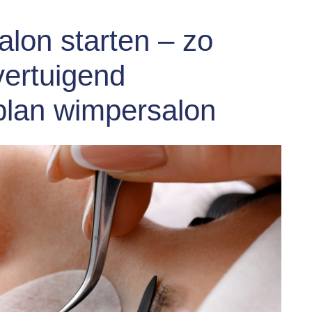
lon starten – zo
vertuigend
lan wimpersalon