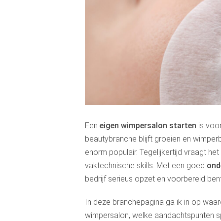
Een
eigen wimpersalon starten
is voo
beautybranche blijft groeien en wimperb
enorm populair. Tegelijkertijd vraagt h
vaktechnische skills. Met een goed
ond
bedrijf serieus opzet en voorbereid bent
In deze branchepagina ga ik in op waa
wimpersalon, welke aandachtspunten sp